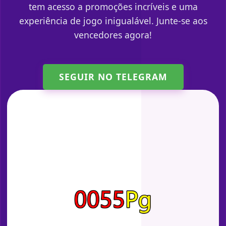
tem acesso a promoções incríveis e uma
experiência de jogo inigualável. Junte-se aos
vencedores agora!
SEGUIR NO TELEGRAM