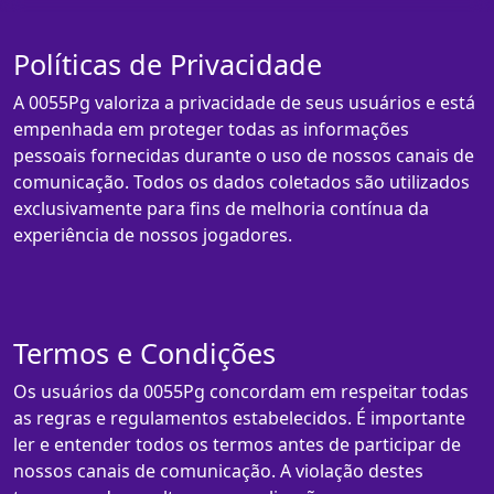
Políticas de Privacidade
A 0055Pg valoriza a privacidade de seus usuários e está
empenhada em proteger todas as informações
pessoais fornecidas durante o uso de nossos canais de
comunicação. Todos os dados coletados são utilizados
exclusivamente para fins de melhoria contínua da
experiência de nossos jogadores.
Termos e Condições
Os usuários da 0055Pg concordam em respeitar todas
as regras e regulamentos estabelecidos. É importante
ler e entender todos os termos antes de participar de
nossos canais de comunicação. A violação destes