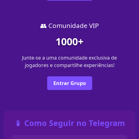
👥 Comunidade VIP
1000+
Junte-se a uma comunidade exclusiva de
jogadores e compartilhe experiências!
Entrar Grupo
📱 Como Seguir no Telegram