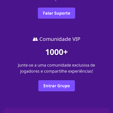
Falar Suporte
👥 Comunidade VIP
1000+
Junte-se a uma comunidade exclusiva de
jogadores e compartilhe experiências!
Entrar Grupo