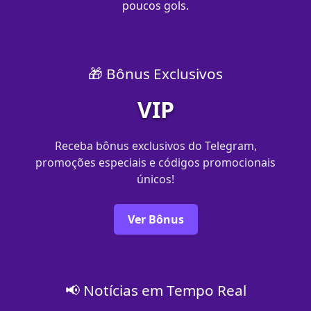
poucos gols.
🎁 Bônus Exclusivos
VIP
Receba bônus exclusivos do Telegram,
promoções especiais e códigos promocionais
únicos!
Ver Bônus
📢 Notícias em Tempo Real