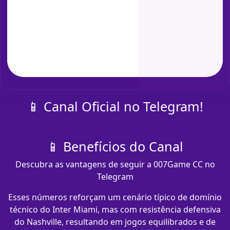
📱 Canal Oficial no Telegram!
📱 Benefícios do Canal
Descubra as vantagens de seguir a 007Game CC no
Telegram
Esses números reforçam um cenário típico de domínio
técnico do Inter Miami, mas com resistência defensiva
do Nashville, resultando em jogos equilibrados e de