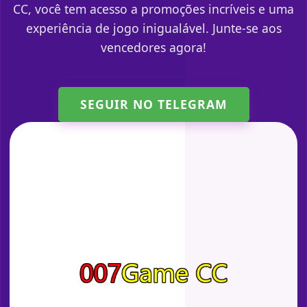
CC, você tem acesso a promoções incríveis e uma
experiência de jogo inigualável. Junte-se aos
vencedores agora!
SEGUIR NO TELEGRAM