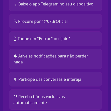
📱 Baixe o app Telegram no seu dispositivo
🔍 Procure por "@07BrOficial"
👆 Toque em "Entrar" ou "Join"
🔔 Ative as notificações para não perder
nada
💬 Participe das conversas e interaja
🎁 Receba bônus exclusivos
automaticamente