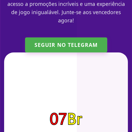
acesso a promoções incríveis e uma experiência
de jogo inigualável. Junte-se aos vencedores
agora!
SEGUIR NO TELEGRAM