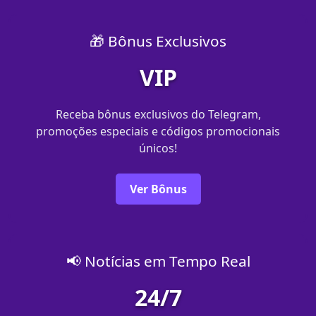
🎁 Bônus Exclusivos
VIP
Receba bônus exclusivos do Telegram,
promoções especiais e códigos promocionais
únicos!
Ver Bônus
📢 Notícias em Tempo Real
24/7