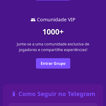
👥 Comunidade VIP
1000+
Junte-se a uma comunidade exclusiva de
jogadores e compartilhe experiências!
Entrar Grupo
📱 Como Seguir no Telegram