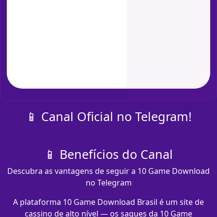
📱 Canal Oficial no Telegram!
📱 Benefícios do Canal
Descubra as vantagens de seguir a 10 Game Download
no Telegram
A plataforma 10 Game Download Brasil é um site de
cassino de alto nível — os saques da 10 Game