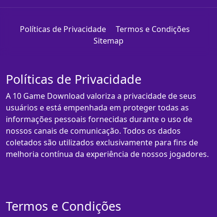
Políticas de Privacidade
Termos e Condições
Sitemap
Políticas de Privacidade
A 10 Game Download valoriza a privacidade de seus
usuários e está empenhada em proteger todas as
informações pessoais fornecidas durante o uso de
nossos canais de comunicação. Todos os dados
coletados são utilizados exclusivamente para fins de
melhoria contínua da experiência de nossos jogadores.
Termos e Condições