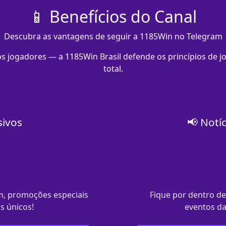
📱 Benefícios do Canal
Descubra as vantagens de seguir a 1185Win no Telegram
 jogadores — a 1185Win Brasil defende os princípios de j
total.
sivos
📢 Notí
m, promoções especiais
Fique por dentro d
s únicos!
eventos da