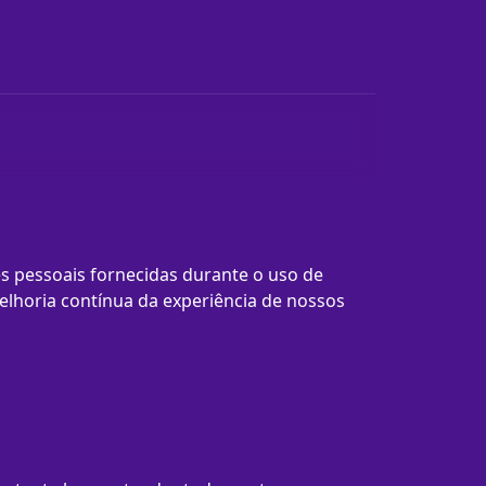
s pessoais fornecidas durante o uso de
elhoria contínua da experiência de nossos