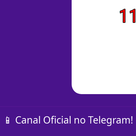
📱 Canal Oficial no Telegram!