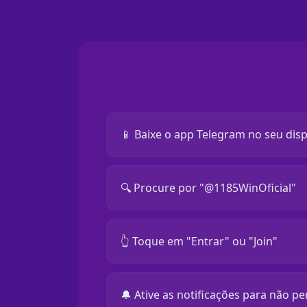
📱 Baixe o app Telegram no seu disp
🔍 Procure por "@1185WinOficial"
👆 Toque em "Entrar" ou "Join"
🔔 Ative as notificações para não p