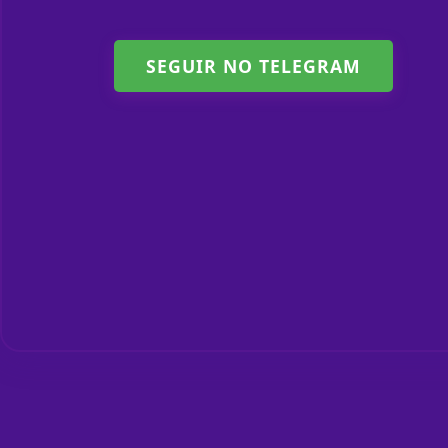
SEGUIR NO TELEGRAM