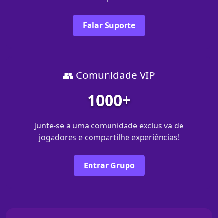
Falar Suporte
👥 Comunidade VIP
1000+
Junte-se a uma comunidade exclusiva de
jogadores e compartilhe experiências!
Entrar Grupo