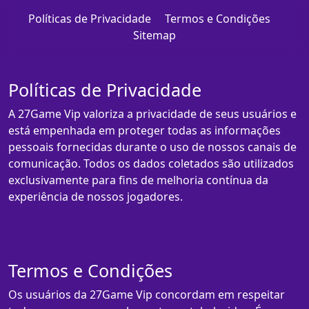
Políticas de Privacidade
Termos e Condições
Sitemap
Políticas de Privacidade
A 27Game Vip valoriza a privacidade de seus usuários e
está empenhada em proteger todas as informações
pessoais fornecidas durante o uso de nossos canais de
comunicação. Todos os dados coletados são utilizados
exclusivamente para fins de melhoria contínua da
experiência de nossos jogadores.
Termos e Condições
Os usuários da 27Game Vip concordam em respeitar