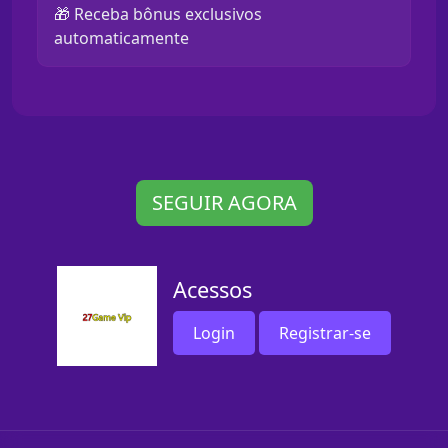
🎁 Receba bônus exclusivos
automaticamente
SEGUIR AGORA
Acessos
Login
Registrar-se