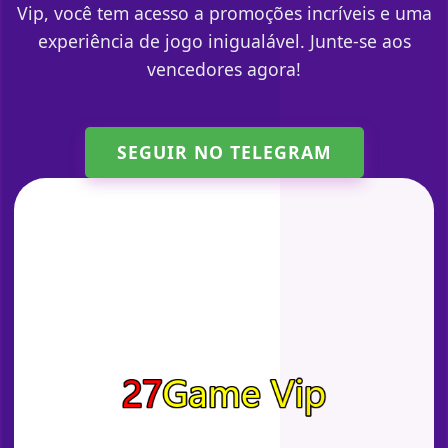
Vip, você tem acesso a promoções incríveis e uma
experiência de jogo inigualável. Junte-se aos
vencedores agora!
SEGUIR NO TELEGRAM