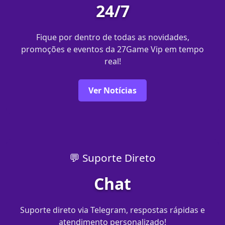
24/7
Fique por dentro de todas as novidades,
promoções e eventos da 27Game Vip em tempo
real!
Ver Notícias
💬 Suporte Direto
Chat
Suporte direto via Telegram, respostas rápidas e
atendimento personalizado!