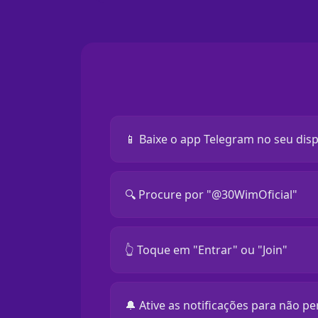
📱 Baixe o app Telegram no seu disp
🔍 Procure por "@30WimOficial"
👆 Toque em "Entrar" ou "Join"
🔔 Ative as notificações para não p