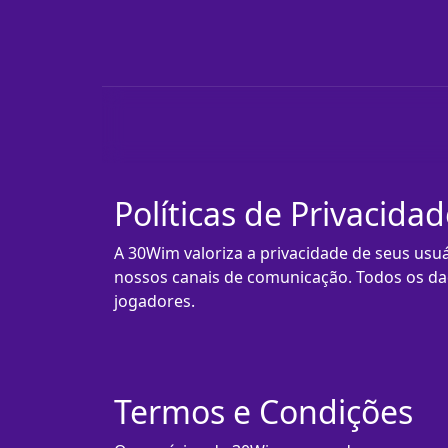
Políticas de Privacida
A 30Wim valoriza a privacidade de seus us
nossos canais de comunicação. Todos os dad
jogadores.
Termos e Condições