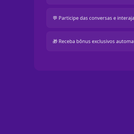
💬 Participe das conversas e interaj
🎁 Receba bônus exclusivos autom