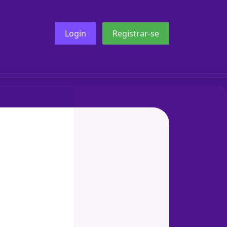
Login
Registrar-se