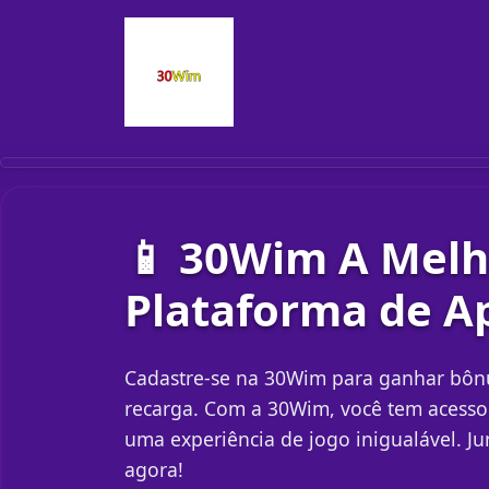
📱 30Wim A Melh
Plataforma de A
Cadastre-se na 30Wim para ganhar bôn
recarga. Com a 30Wim, você tem acesso 
uma experiência de jogo inigualável. J
agora!