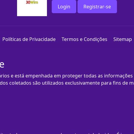
Login
Registrar-se
Políticas de Privacidade
Termos e Condições
Sitemap
de
uários e está empenhada em proteger todas as informações 
os coletados são utilizados exclusivamente para fins de m