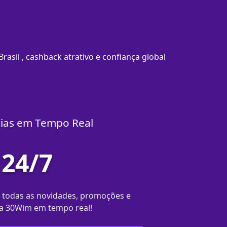
sil , cashback atrativo e confiança global
cias em Tempo Real
24/7
e todas as novidades, promoções e
a 30Wim em tempo real!