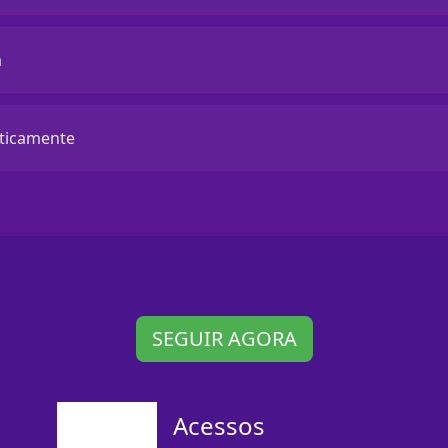
a
aticamente
SEGUIR AGORA
Acessos