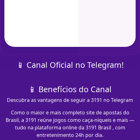
📱 Canal Oficial no Telegram!
📱 Benefícios do Canal
Descubra as vantagens de seguir a 3191 no Telegram
Como o maior e mais completo site de apostas do
Brasil, a 3191 reúne jogos como caça-níqueis e mais —
tudo na plataforma online da 3191 Brasil , com
entretenimento 24h por dia.