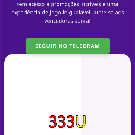
tem acesso a promoções incríveis e uma
experiência de jogo inigualável. Junte-se aos
vencedores agora!
SEGUIR NO TELEGRAM