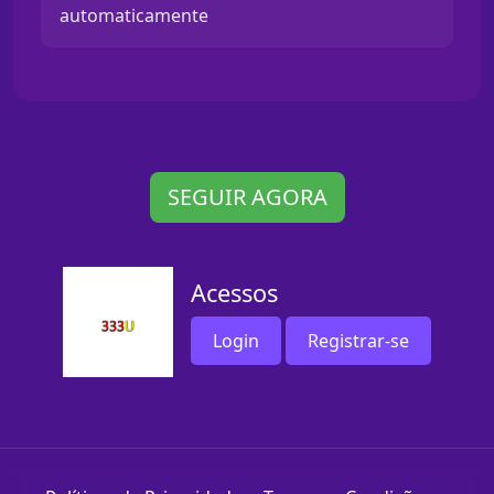
automaticamente
SEGUIR AGORA
Acessos
Login
Registrar-se