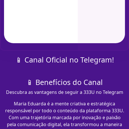
📱 Canal Oficial no Telegram!
📱 Benefícios do Canal
Descubra as vantagens de seguir a 333U no Telegram
Maria Eduarda é a mente criativa e estratégica
responsável por todo o conteúdo da plataforma 333U.
Com uma trajetória marcada por inovação e paixão
pela comunicação digital, ela transformou a maneira