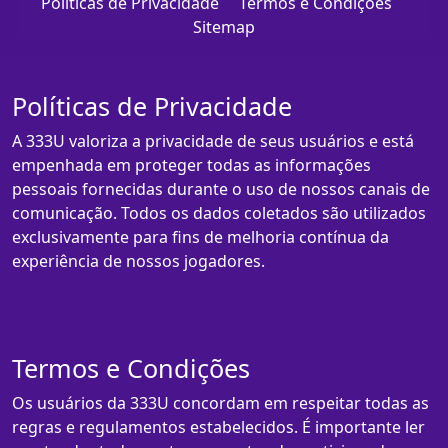
Políticas de Privacidade
Termos e Condições
Sitemap
Políticas de Privacidade
A 333U valoriza a privacidade de seus usuários e está
empenhada em proteger todas as informações
pessoais fornecidas durante o uso de nossos canais de
comunicação. Todos os dados coletados são utilizados
exclusivamente para fins de melhoria contínua da
experiência de nossos jogadores.
Termos e Condições
Os usuários da 333U concordam em respeitar todas as
regras e regulamentos estabelecidos. É importante ler