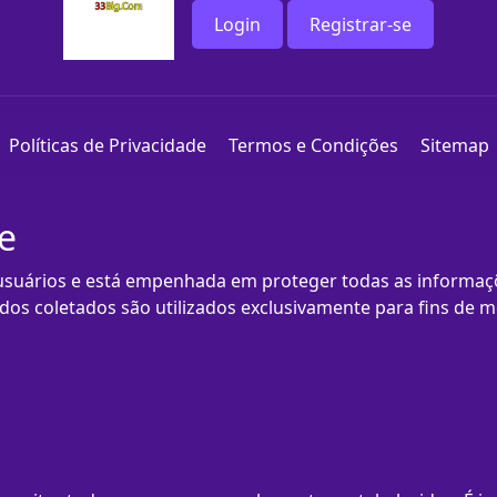
Login
Registrar-se
Políticas de Privacidade
Termos e Condições
Sitemap
de
 usuários e está empenhada em proteger todas as informaç
os coletados são utilizados exclusivamente para fins de m