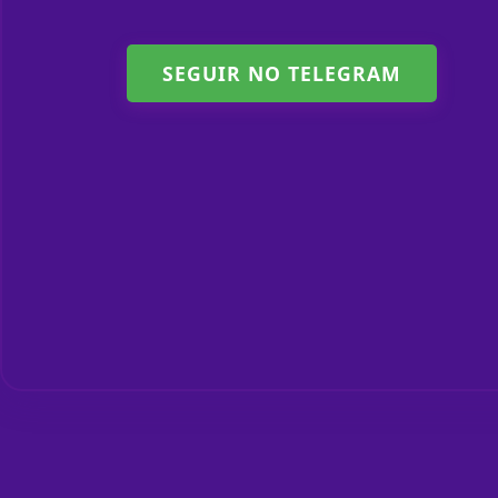
SEGUIR NO TELEGRAM