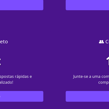
reto
👥 
t
espostas rápidas e
Junte-se a uma com
lizado!
compa
e