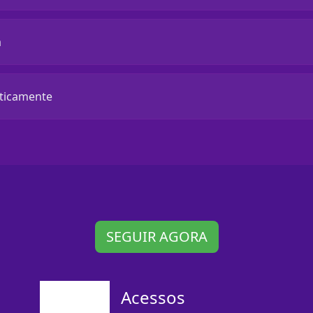
a
aticamente
SEGUIR AGORA
Acessos