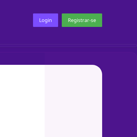
Login
Registrar-se