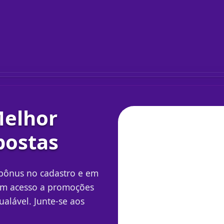
Melhor
postas
bônus no cadastro e em
em acesso a promoções
ualável. Junte-se aos