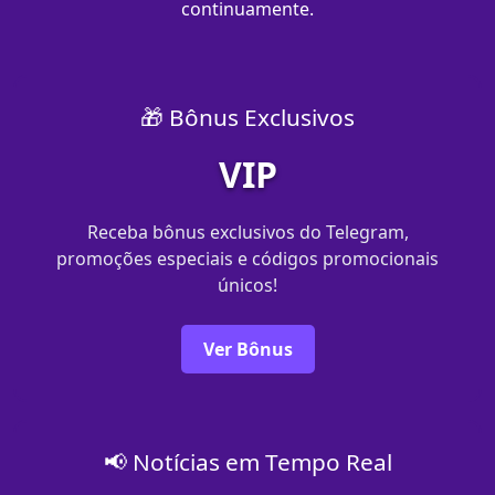
continuamente.
🎁 Bônus Exclusivos
VIP
Receba bônus exclusivos do Telegram,
promoções especiais e códigos promocionais
únicos!
Ver Bônus
📢 Notícias em Tempo Real