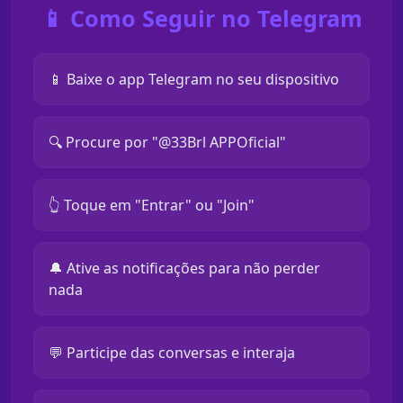
📱 Como Seguir no Telegram
📱 Baixe o app Telegram no seu dispositivo
🔍 Procure por "@33Brl APPOficial"
👆 Toque em "Entrar" ou "Join"
🔔 Ative as notificações para não perder
nada
💬 Participe das conversas e interaja