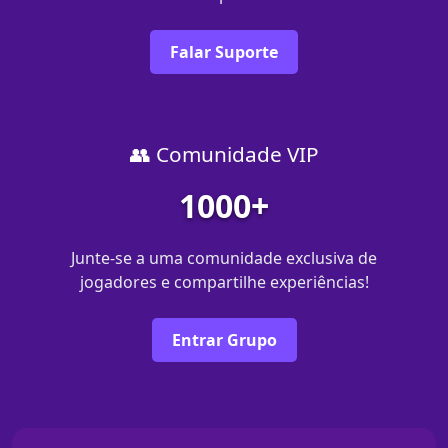
Falar Suporte
👥 Comunidade VIP
1000+
Junte-se a uma comunidade exclusiva de
jogadores e compartilhe experiências!
Entrar Grupo