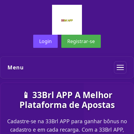
Login
Registrar-se
Menu
📱 33Brl APP A Melhor
Plataforma de Apostas
Cadastre-se na 33Brl APP para ganhar bônus no
cadastro e em cada recarga. Com a 33Brl APP,