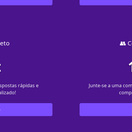
reto
👥 
t
espostas rápidas e
Junte-se a uma com
lizado!
compa
e