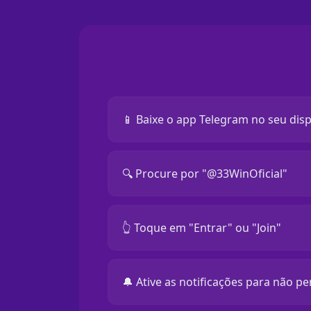
📱 Baixe o app Telegram no seu disp
🔍 Procure por "@33WinOficial"
👆 Toque em "Entrar" ou "Join"
🔔 Ative as notificações para não p