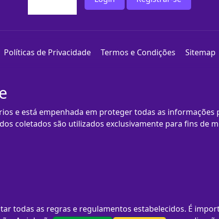
Políticas de Privacidade
Termos e Condições
Sitemap
de
ários e está empenhada em proteger todas as informações 
os coletados são utilizados exclusivamente para fins de m
r todas as regras e regulamentos estabelecidos. É import