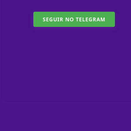
SEGUIR NO TELEGRAM