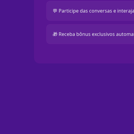
💬 Participe das conversas e interaj
🎁 Receba bônus exclusivos autom