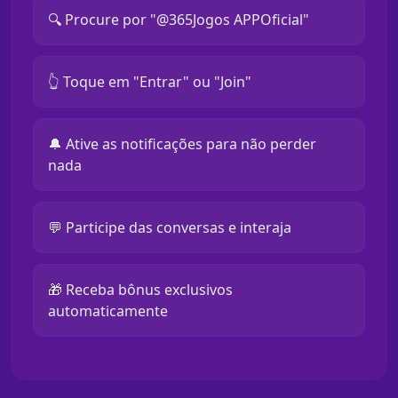
🔍 Procure por "@365Jogos APPOficial"
👆 Toque em "Entrar" ou "Join"
🔔 Ative as notificações para não perder
nada
💬 Participe das conversas e interaja
🎁 Receba bônus exclusivos
automaticamente