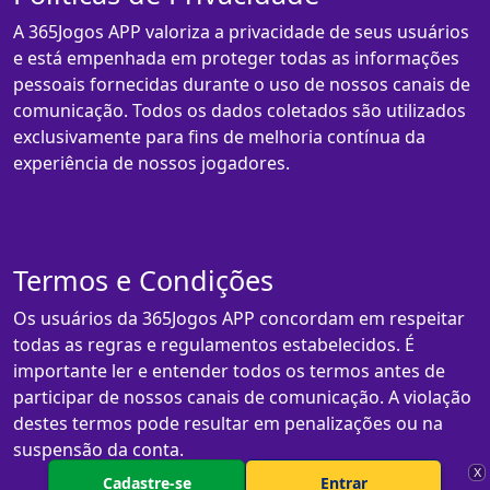
A 365Jogos APP valoriza a privacidade de seus usuários
e está empenhada em proteger todas as informações
pessoais fornecidas durante o uso de nossos canais de
comunicação. Todos os dados coletados são utilizados
exclusivamente para fins de melhoria contínua da
experiência de nossos jogadores.
Termos e Condições
Os usuários da 365Jogos APP concordam em respeitar
todas as regras e regulamentos estabelecidos. É
importante ler e entender todos os termos antes de
participar de nossos canais de comunicação. A violação
destes termos pode resultar em penalizações ou na
suspensão da conta.
X
Cadastre-se
Entrar