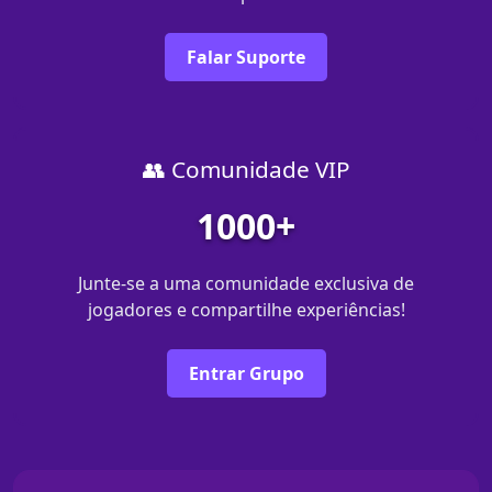
Falar Suporte
👥 Comunidade VIP
1000+
Junte-se a uma comunidade exclusiva de
jogadores e compartilhe experiências!
Entrar Grupo