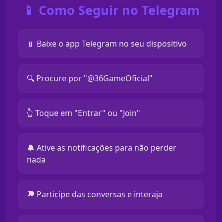
📱 Como Seguir no Telegram
📱 Baixe o app Telegram no seu dispositivo
🔍 Procure por "@36GameOficial"
👆 Toque em "Entrar" ou "Join"
🔔 Ative as notificações para não perder
nada
💬 Participe das conversas e interaja