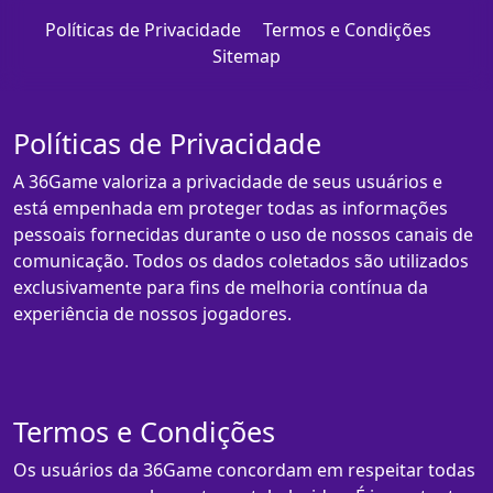
Políticas de Privacidade
Termos e Condições
Sitemap
Políticas de Privacidade
A 36Game valoriza a privacidade de seus usuários e
está empenhada em proteger todas as informações
pessoais fornecidas durante o uso de nossos canais de
comunicação. Todos os dados coletados são utilizados
exclusivamente para fins de melhoria contínua da
experiência de nossos jogadores.
Termos e Condições
Os usuários da 36Game concordam em respeitar todas