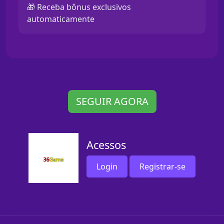
🎁 Receba bônus exclusivos
automaticamente
SEGUIR AGORA
Acessos
Login
Registrar-se