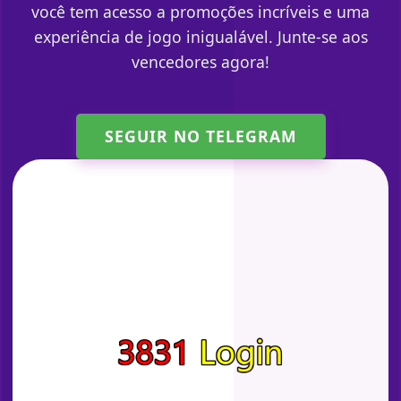
você tem acesso a promoções incríveis e uma
experiência de jogo inigualável. Junte-se aos
vencedores agora!
SEGUIR NO TELEGRAM