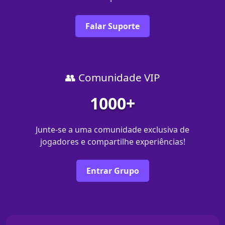
Falar Suporte
👥 Comunidade VIP
1000+
Junte-se a uma comunidade exclusiva de
jogadores e compartilhe experiências!
Entrar Grupo