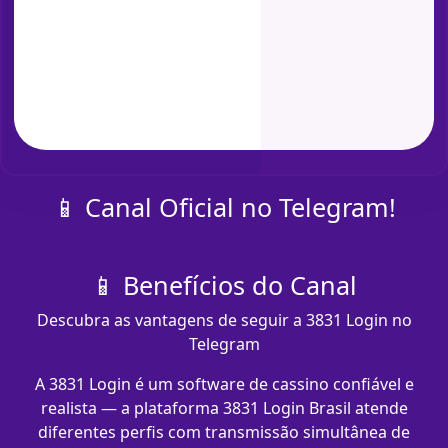
📱 Canal Oficial no Telegram!
📱 Benefícios do Canal
Descubra as vantagens de seguir a 3831 Login no
Telegram
A 3831 Login é um software de cassino confiável e
realista — a plataforma 3831 Login Brasil atende
diferentes perfis com transmissão simultânea de