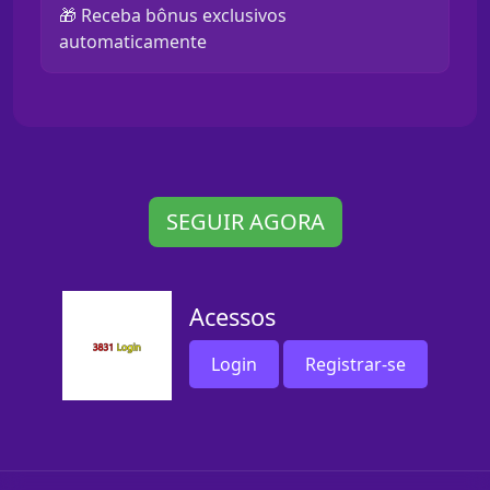
🎁 Receba bônus exclusivos
automaticamente
SEGUIR AGORA
Acessos
Login
Registrar-se