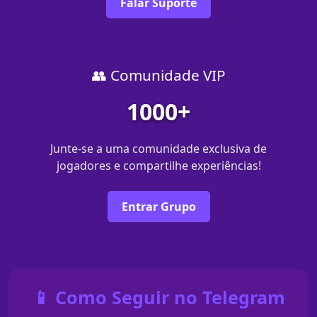
Falar Suporte
👥 Comunidade VIP
1000+
Junte-se a uma comunidade exclusiva de
jogadores e compartilhe experiências!
Entrar Grupo
📱 Como Seguir no Telegram