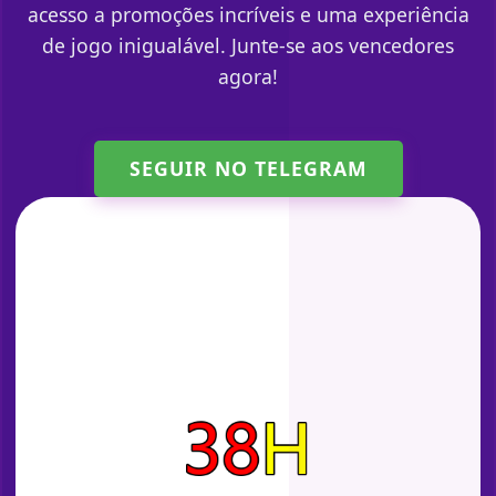
acesso a promoções incríveis e uma experiência
de jogo inigualável. Junte-se aos vencedores
agora!
SEGUIR NO TELEGRAM