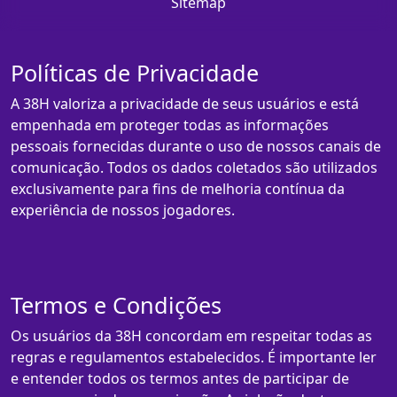
Sitemap
Políticas de Privacidade
A 38H valoriza a privacidade de seus usuários e está
empenhada em proteger todas as informações
pessoais fornecidas durante o uso de nossos canais de
comunicação. Todos os dados coletados são utilizados
exclusivamente para fins de melhoria contínua da
experiência de nossos jogadores.
Termos e Condições
Os usuários da 38H concordam em respeitar todas as
regras e regulamentos estabelecidos. É importante ler
e entender todos os termos antes de participar de