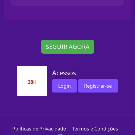
SEGUIR AGORA
Acessos
Login
Registrar-se
Políticas de Privacidade
Termos e Condições