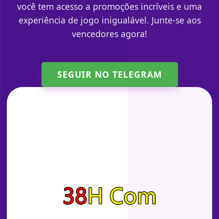
você tem acesso a promoções incríveis e uma
experiência de jogo inigualável. Junte-se aos
vencedores agora!
SEGUIR NO TELEGRAM