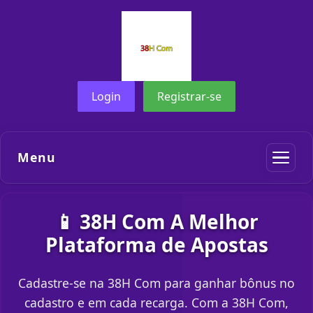
Login
Registrar-se
Menu
📱 38H Com A Melhor
Plataforma de Apostas
Cadastre-se na 38H Com para ganhar bônus no
cadastro e em cada recarga. Com a 38H Com,