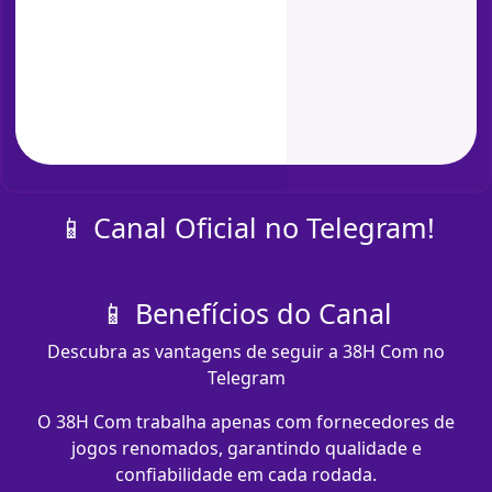
📱 Canal Oficial no Telegram!
📱 Benefícios do Canal
Descubra as vantagens de seguir a 38H Com no
Telegram
O 38H Com trabalha apenas com fornecedores de
jogos renomados, garantindo qualidade e
confiabilidade em cada rodada.