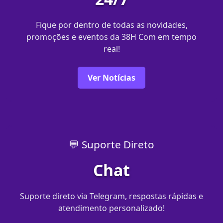
Fique por dentro de todas as novidades,
promoções e eventos da 38H Com em tempo
real!
Ver Notícias
💬 Suporte Direto
Chat
Suporte direto via Telegram, respostas rápidas e
atendimento personalizado!