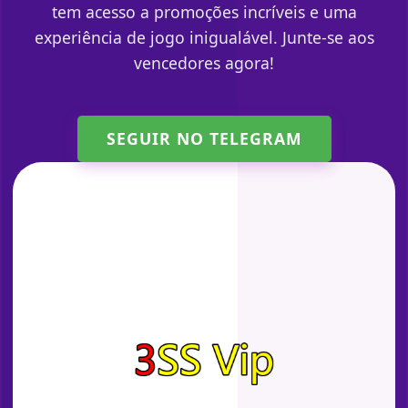
tem acesso a promoções incríveis e uma
experiência de jogo inigualável. Junte-se aos
vencedores agora!
SEGUIR NO TELEGRAM