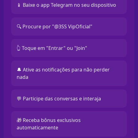
📱 Baixe o app Telegram no seu dispositivo
🔍 Procure por "@3SS VipOficial"
👆 Toque em "Entrar" ou "Join"
🔔 Ative as notificações para não perder
nada
💬 Participe das conversas e interaja
🎁 Receba bônus exclusivos
automaticamente