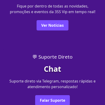
Fique por dentro de todas as novidades,
promoções e eventos da 3SS Vip em tempo real!
Ver Notícias
💬 Suporte Direto
Chat
Suporte direto via Telegram, respostas rápidas e
atendimento personalizado!
Falar Suporte