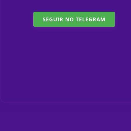
SEGUIR NO TELEGRAM