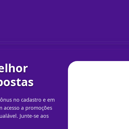
elhor
postas
bônus no cadastro e em
em acesso a promoções
ualável. Junte-se aos