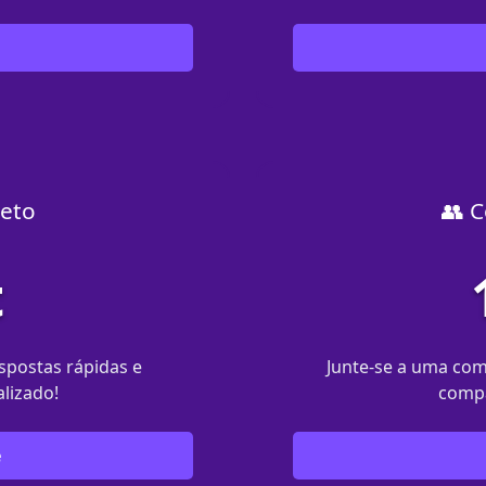
reto
👥 
t
espostas rápidas e
Junte-se a uma com
lizado!
compa
e