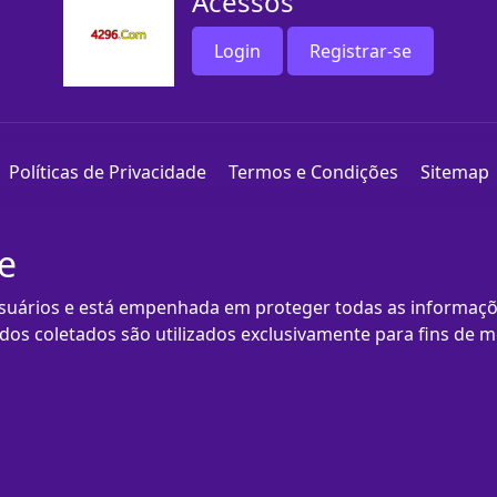
Acessos
Login
Registrar-se
Políticas de Privacidade
Termos e Condições
Sitemap
de
usuários e está empenhada em proteger todas as informaçõ
os coletados são utilizados exclusivamente para fins de m