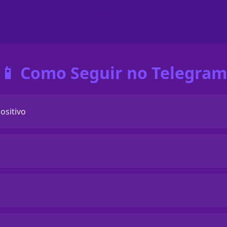
📱 Como Seguir no Telegram
ositivo