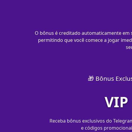
O bônus é creditado automaticamente em s
permitindo que você comece a jogar imed
se
🎁 Bônus Exclu
VIP
Receba bônus exclusivos do Telegra
e códigos promocionai