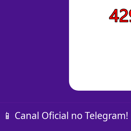
📱 Canal Oficial no Telegram!