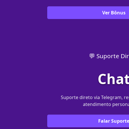
Ver Bônus
💬 Suporte Di
Cha
Suporte direto via Telegram, r
atendimento persona
Falar Suport