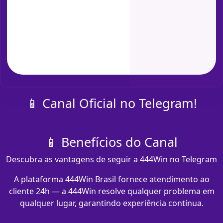
📱 Canal Oficial no Telegram!
📱 Benefícios do Canal
Descubra as vantagens de seguir a 444Win no Telegram
A plataforma 444Win Brasil fornece atendimento ao
cliente 24h — a 444Win resolve qualquer problema em
qualquer lugar, garantindo experiência contínua.