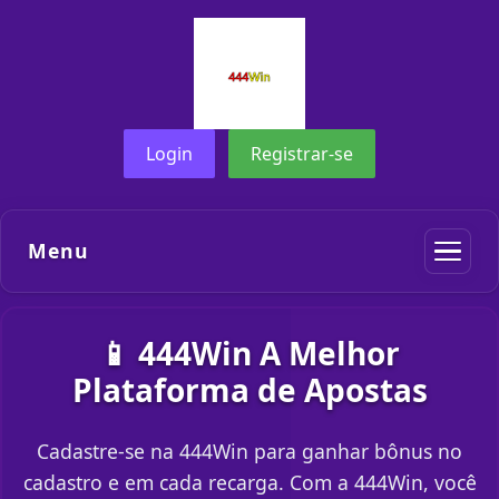
Login
Registrar-se
Menu
📱 444Win A Melhor
Plataforma de Apostas
Cadastre-se na 444Win para ganhar bônus no
cadastro e em cada recarga. Com a 444Win, você