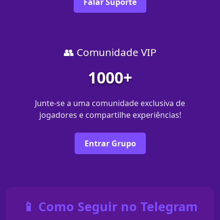
Falar Suporte
👥 Comunidade VIP
1000+
Junte-se a uma comunidade exclusiva de
jogadores e compartilhe experiências!
Entrar Grupo
📱 Como Seguir no Telegram