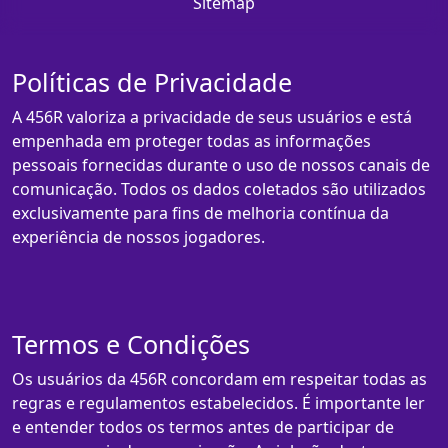
Sitemap
Políticas de Privacidade
A 456R valoriza a privacidade de seus usuários e está
empenhada em proteger todas as informações
pessoais fornecidas durante o uso de nossos canais de
comunicação. Todos os dados coletados são utilizados
exclusivamente para fins de melhoria contínua da
experiência de nossos jogadores.
Termos e Condições
Os usuários da 456R concordam em respeitar todas as
regras e regulamentos estabelecidos. É importante ler
e entender todos os termos antes de participar de