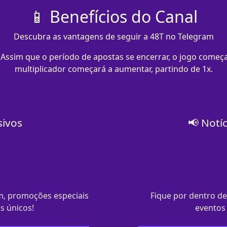
📱 Benefícios do Canal
Descubra as vantagens de seguir a 48T no Telegram
ssim que o período de apostas se encerrar, o jogo começa.
multiplicador começará a aumentar, partindo de 1x.
sivos
📢 Notí
m, promoções especiais
Fique por dentro d
s únicos!
eventos