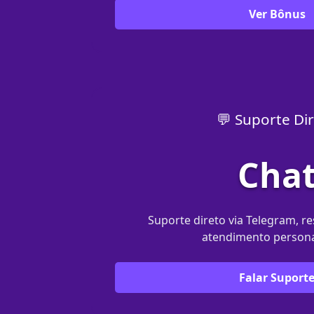
Ver Bônus
💬 Suporte Di
Cha
Suporte direto via Telegram, r
atendimento persona
Falar Suport