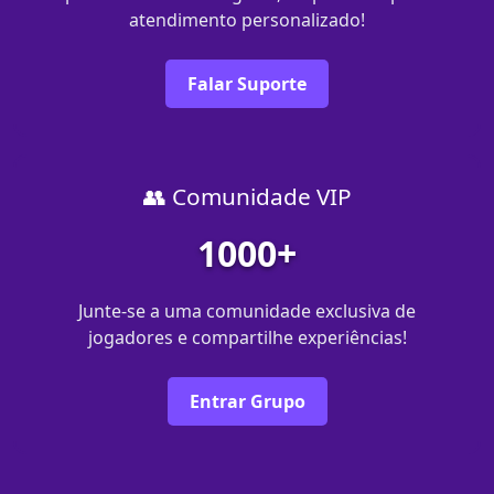
atendimento personalizado!
Falar Suporte
👥 Comunidade VIP
1000+
Junte-se a uma comunidade exclusiva de
jogadores e compartilhe experiências!
Entrar Grupo