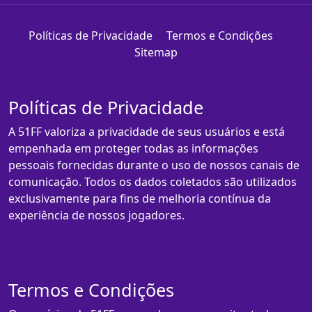
Políticas de Privacidade
Termos e Condições
Sitemap
Políticas de Privacidade
A 51FF valoriza a privacidade de seus usuários e está
empenhada em proteger todas as informações
pessoais fornecidas durante o uso de nossos canais de
comunicação. Todos os dados coletados são utilizados
exclusivamente para fins de melhoria contínua da
experiência de nossos jogadores.
Termos e Condições