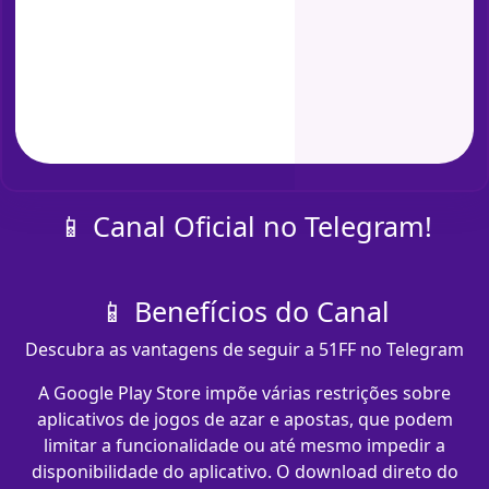
📱 Canal Oficial no Telegram!
📱 Benefícios do Canal
Descubra as vantagens de seguir a 51FF no Telegram
A Google Play Store impõe várias restrições sobre
aplicativos de jogos de azar e apostas, que podem
limitar a funcionalidade ou até mesmo impedir a
disponibilidade do aplicativo. O download direto do