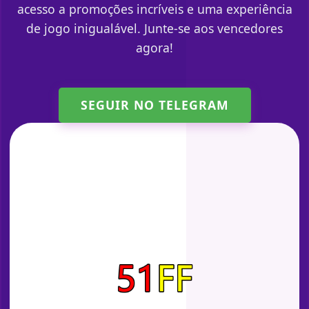
acesso a promoções incríveis e uma experiência
de jogo inigualável. Junte-se aos vencedores
agora!
SEGUIR NO TELEGRAM