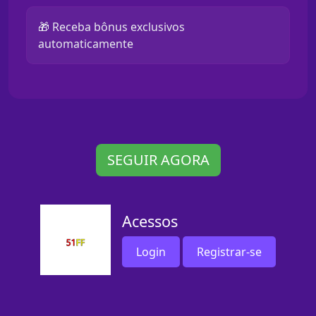
🎁 Receba bônus exclusivos
automaticamente
SEGUIR AGORA
Acessos
Login
Registrar-se