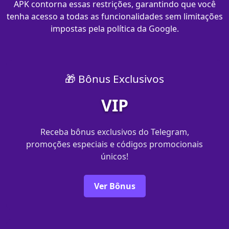
APK contorna essas restrições, garantindo que você
tenha acesso a todas as funcionalidades sem limitações
impostas pela política da Google.
🎁 Bônus Exclusivos
VIP
Receba bônus exclusivos do Telegram,
promoções especiais e códigos promocionais
únicos!
Ver Bônus