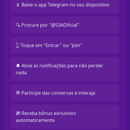
📱 Baixe o app Telegram no seu dispositivo
🔍 Procure por "@53AOficial"
👆 Toque em "Entrar" ou "Join"
🔔 Ative as notificações para não perder
nada
💬 Participe das conversas e interaja
🎁 Receba bônus exclusivos
automaticamente