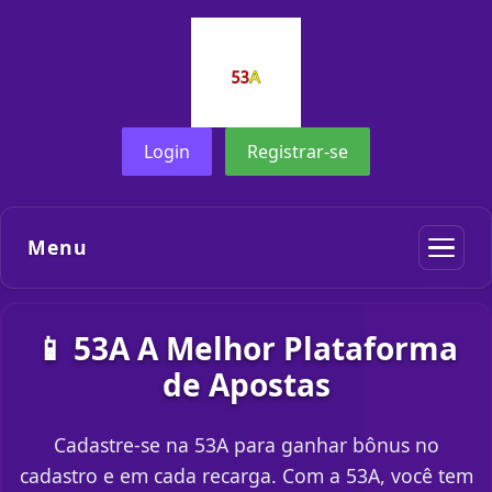
Login
Registrar-se
Menu
📱 53A A Melhor Plataforma
de Apostas
Cadastre-se na 53A para ganhar bônus no
cadastro e em cada recarga. Com a 53A, você tem