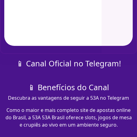
📱 Canal Oficial no Telegram!
📱 Benefícios do Canal
Descubra as vantagens de seguir a 53A no Telegram
Como o maior e mais completo site de apostas online
do Brasil, a 53A 53A Brasil oferece slots, jogos de mesa
e crupiês ao vivo em um ambiente seguro.