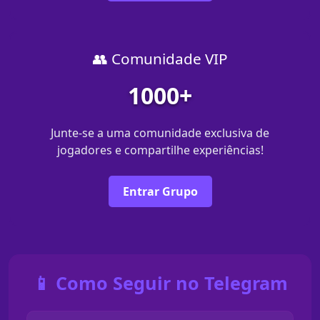
👥 Comunidade VIP
1000+
Junte-se a uma comunidade exclusiva de
jogadores e compartilhe experiências!
Entrar Grupo
📱 Como Seguir no Telegram