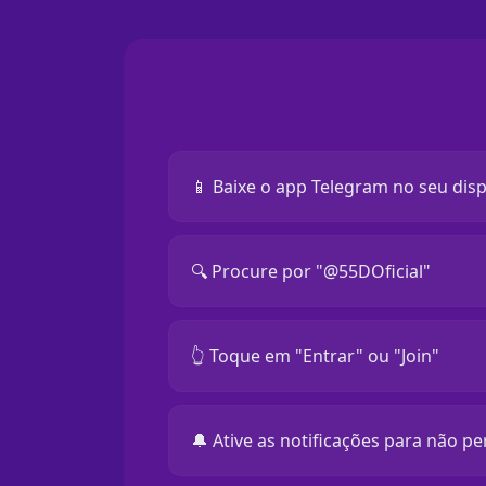
📱 Baixe o app Telegram no seu disp
🔍 Procure por "@55DOficial"
👆 Toque em "Entrar" ou "Join"
🔔 Ative as notificações para não p