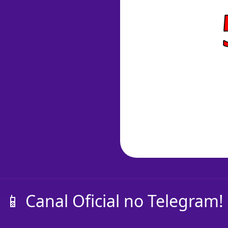
📱 Canal Oficial no Telegram!