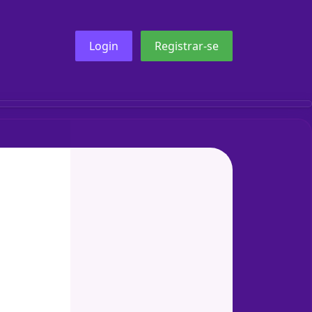
Login
Registrar-se