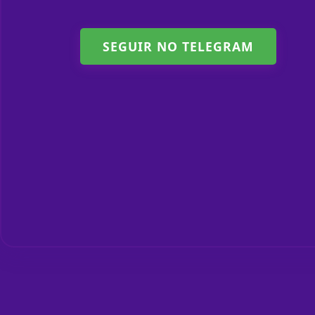
SEGUIR NO TELEGRAM