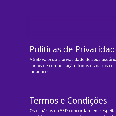
Políticas de Privacida
A 55D valoriza a privacidade de seus usuár
canais de comunicação. Todos os dados cole
jogadores.
Termos e Condições
Os usuários da 55D concordam em respeitar 