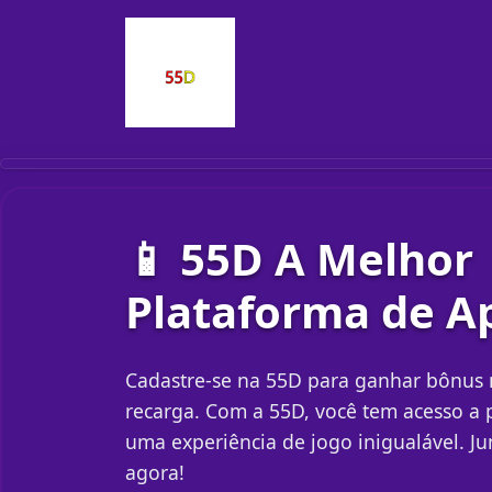
📱 55D A Melhor
Plataforma de A
Cadastre-se na 55D para ganhar bônus 
recarga. Com a 55D, você tem acesso a 
uma experiência de jogo inigualável. J
agora!