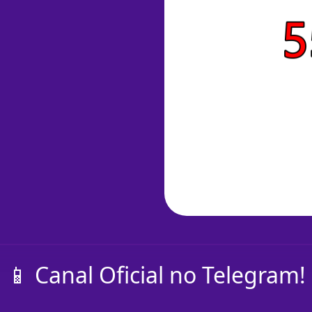
📱 Canal Oficial no Telegram!