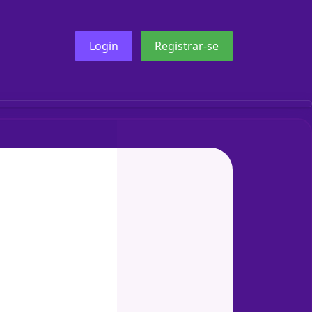
Login
Registrar-se