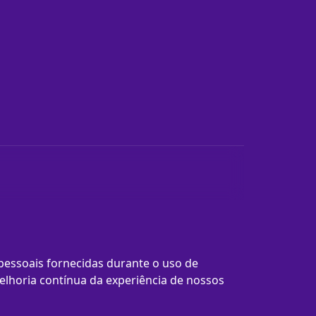
pessoais fornecidas durante o uso de
elhoria contínua da experiência de nossos