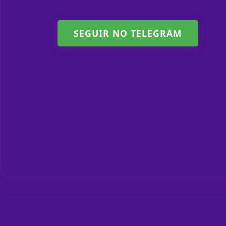
SEGUIR NO TELEGRAM