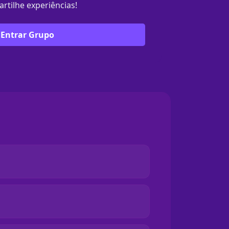
rtilhe experiências!
Entrar Grupo