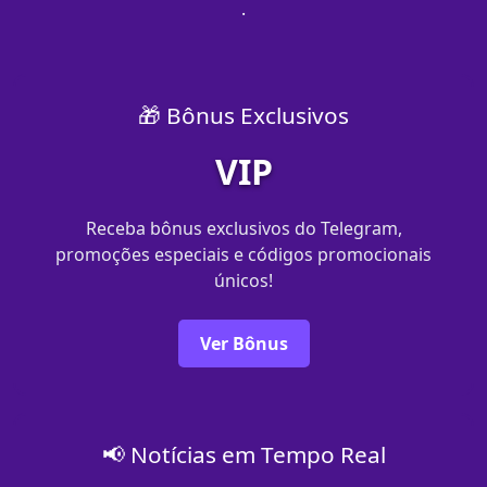
.
🎁 Bônus Exclusivos
VIP
Receba bônus exclusivos do Telegram,
promoções especiais e códigos promocionais
únicos!
Ver Bônus
📢 Notícias em Tempo Real