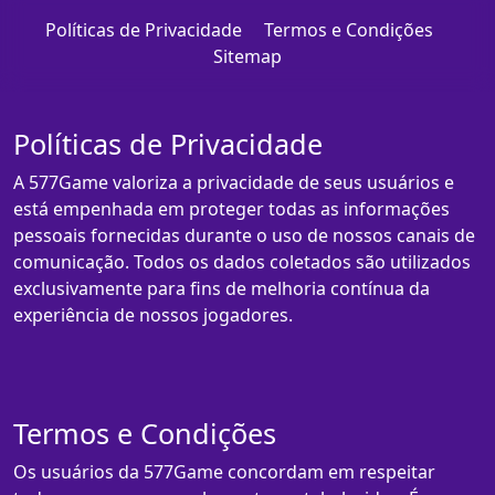
Políticas de Privacidade
Termos e Condições
Sitemap
Políticas de Privacidade
A 577Game valoriza a privacidade de seus usuários e
está empenhada em proteger todas as informações
pessoais fornecidas durante o uso de nossos canais de
comunicação. Todos os dados coletados são utilizados
exclusivamente para fins de melhoria contínua da
experiência de nossos jogadores.
Termos e Condições
Os usuários da 577Game concordam em respeitar