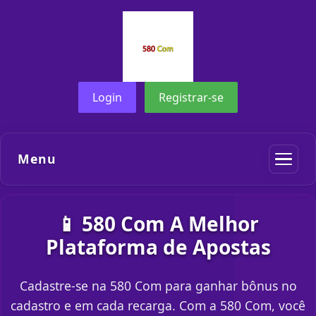
Login
Registrar-se
Menu
📱 580 Com A Melhor
Plataforma de Apostas
Cadastre-se na 580 Com para ganhar bônus no
cadastro e em cada recarga. Com a 580 Com, você