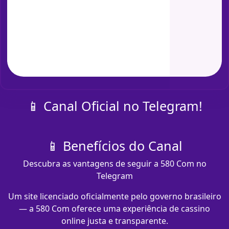
📱 Canal Oficial no Telegram!
📱 Benefícios do Canal
Descubra as vantagens de seguir a 580 Com no
Telegram
Um site licenciado oficialmente pelo governo brasileiro
— a 580 Com oferece uma experiência de cassino
online justa e transparente.