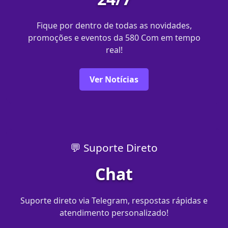
Fique por dentro de todas as novidades,
promoções e eventos da 580 Com em tempo
real!
Ver Notícias
💬 Suporte Direto
Chat
Suporte direto via Telegram, respostas rápidas e
atendimento personalizado!