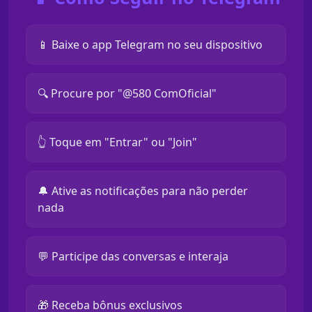
📱 Baixe o app Telegram no seu dispositivo
🔍 Procure por "@580 ComOficial"
👆 Toque em "Entrar" ou "Join"
🔔 Ative as notificações para não perder
nada
💬 Participe das conversas e interaja
🎁 Receba bônus exclusivos