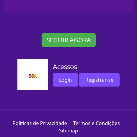
SEGUIR AGORA
Acessos
Login
Registrar-se
Políticas de Privacidade
Termos e Condições
Sitemap