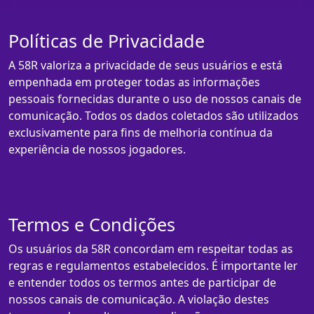
Políticas de Privacidade
A 58R valoriza a privacidade de seus usuários e está
empenhada em proteger todas as informações
pessoais fornecidas durante o uso de nossos canais de
comunicação. Todos os dados coletados são utilizados
exclusivamente para fins de melhoria contínua da
experiência de nossos jogadores.
Termos e Condições
Os usuários da 58R concordam em respeitar todas as
regras e regulamentos estabelecidos. É importante ler
e entender todos os termos antes de participar de
nossos canais de comunicação. A violação destes