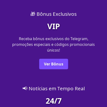
🎁 Bônus Exclusivos
VIP
Receba bônus exclusivos do Telegram,
promoções especiais e códigos promocionais
únicos!
Ver Bônus
📢 Notícias em Tempo Real
24/7