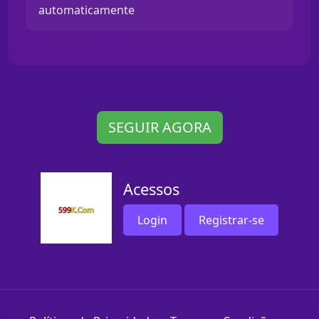
automaticamente
SEGUIR AGORA
Acessos
Login
Registrar-se