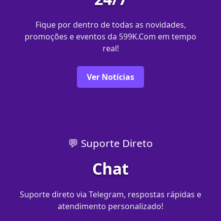
Fique por dentro de todas as novidades,
promoções e eventos da 599K.Com em tempo
real!
Ver Notícias
💬 Suporte Direto
Chat
Suporte direto via Telegram, respostas rápidas e
atendimento personalizado!