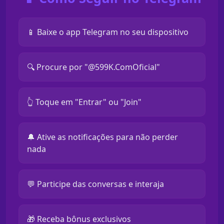
📱 Baixe o app Telegram no seu dispositivo
🔍 Procure por "@599K.ComOficial"
👆 Toque em "Entrar" ou "Join"
🔔 Ative as notificações para não perder
nada
💬 Participe das conversas e interaja
🎁 Receba bônus exclusivos