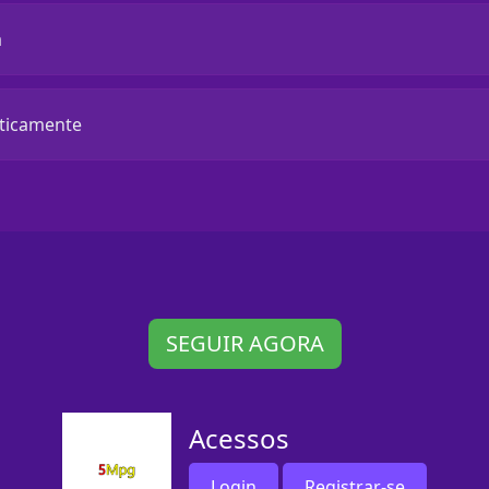
a
aticamente
SEGUIR AGORA
Acessos
Login
Registrar-se