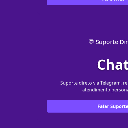
💬 Suporte Di
Cha
Suporte direto via Telegram, r
atendimento persona
Falar Suport