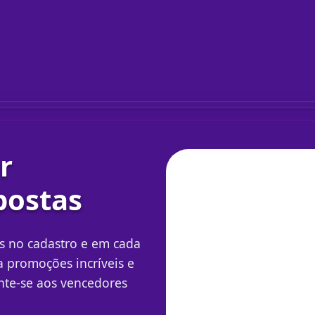
r
postas
s no cadastro e em cada
 promoções incríveis e
unte-se aos vencedores