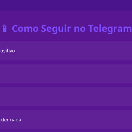
📱 Como Seguir no Telegram
ositivo
erder nada