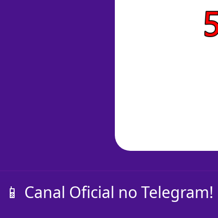
📱 Canal Oficial no Telegram!