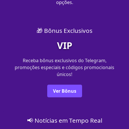
opções.
🎁 Bônus Exclusivos
VIP
Receba bônus exclusivos do Telegram,
promoções especiais e códigos promocionais
únicos!
Ver Bônus
📢 Notícias em Tempo Real