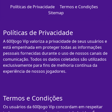
Políticas de Privacidade
Termos e Condições
Sitemap
Políticas de Privacidade
A 600Jogo Vip valoriza a privacidade de seus usuários e
está empenhada em proteger todas as informações
pessoais fornecidas durante o uso de nossos canais de
comunicação. Todos os dados coletados são utilizados
exclusivamente para fins de melhoria contínua da
experiência de nossos jogadores.
Termos e Condições
Os usuários da 600Jogo Vip concordam em respeitar