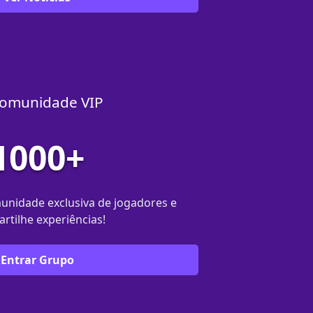
Comunidade VIP
1000+
unidade exclusiva de jogadores e
rtilhe experiências!
Entrar Grupo