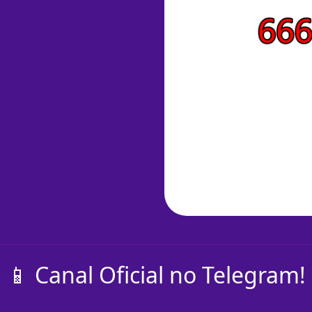
📱 Canal Oficial no Telegram!