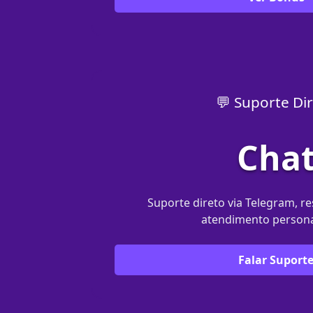
💬 Suporte Di
Cha
Suporte direto via Telegram, r
atendimento persona
Falar Suport