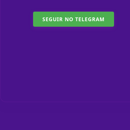
SEGUIR NO TELEGRAM