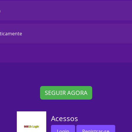
a
aticamente
SEGUIR AGORA
Acessos
Login
Registrar-se