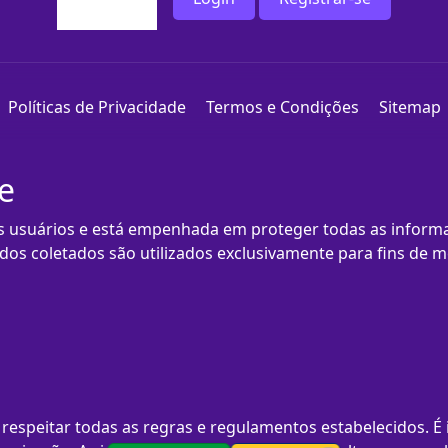
Políticas de Privacidade
Termos e Condições
Sitemap
de
us usuários e está empenhada em proteger todas as inform
os coletados são utilizados exclusivamente para fins de m
espeitar todas as regras e regulamentos estabelecidos. É 