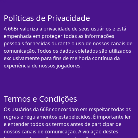
Políticas de Privacidade
A 66Br valoriza a privacidade de seus usuários e está
empenhada em proteger todas as informações
pessoais fornecidas durante o uso de nossos canais de
comunicação. Todos os dados coletados são utilizados
exclusivamente para fins de melhoria contínua da
experiência de nossos jogadores.
Termos e Condições
Os usuários da 66Br concordam em respeitar todas as
regras e regulamentos estabelecidos. É importante ler
e entender todos os termos antes de participar de
nossos canais de comunicação. A violação destes