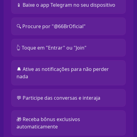
📱 Baixe o app Telegram no seu dispositivo
🔍 Procure por "@66BrOficial"
👆 Toque em "Entrar" ou "Join"
🔔 Ative as notificações para não perder
nada
💬 Participe das conversas e interaja
🎁 Receba bônus exclusivos
automaticamente