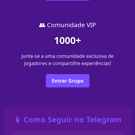
👥 Comunidade VIP
1000+
Junte-se a uma comunidade exclusiva de
jogadores e compartilhe experiências!
Entrar Grupo
📱 Como Seguir no Telegram