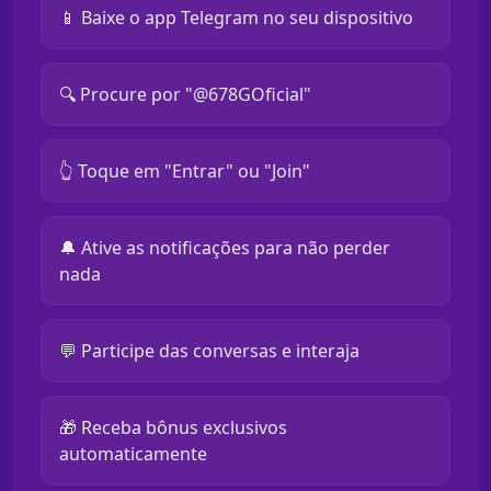
📱 Baixe o app Telegram no seu dispositivo
🔍 Procure por "@678GOficial"
👆 Toque em "Entrar" ou "Join"
🔔 Ative as notificações para não perder
nada
💬 Participe das conversas e interaja
🎁 Receba bônus exclusivos
automaticamente