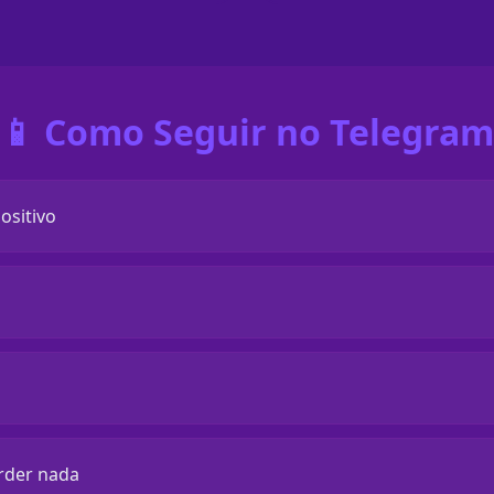
📱 Como Seguir no Telegram
ositivo
erder nada