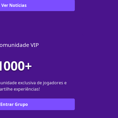
Ver Notícias
Comunidade VIP
1000+
unidade exclusiva de jogadores e
rtilhe experiências!
Entrar Grupo