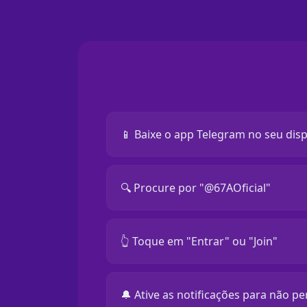
📱 Baixe o app Telegram no seu disp
🔍 Procure por "@67AOficial"
👆 Toque em "Entrar" ou "Join"
🔔 Ative as notificações para não p