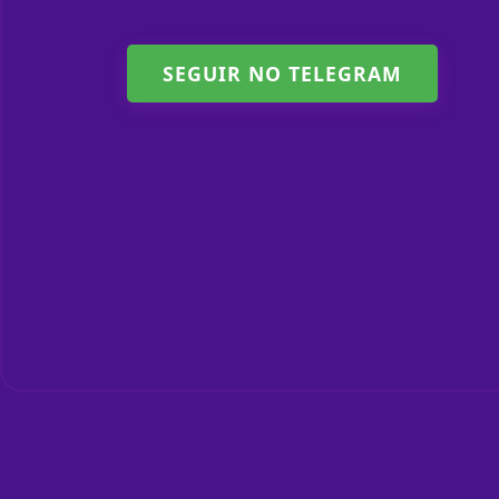
SEGUIR NO TELEGRAM