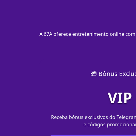
A 67A oferece entretenimento online com q
🎁 Bônus Exclu
VIP
Receba bônus exclusivos do Telegra
e códigos promocionai