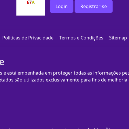
Login
Registrar-se
Políticas de Privacidade
Termos e Condições
Sitemap
de
ios e está empenhada em proteger todas as informações pe
tados são utilizados exclusivamente para fins de melhoria