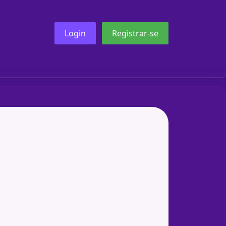
Login
Registrar-se