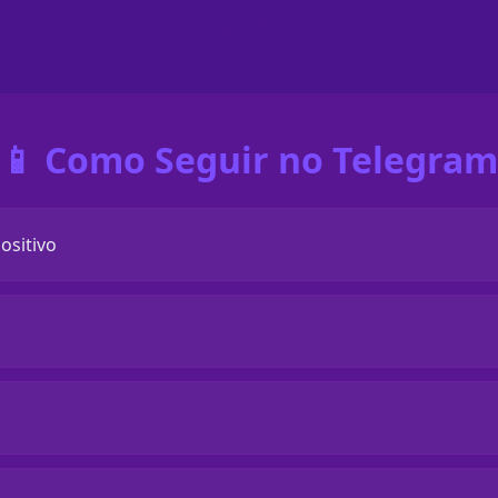
📱 Como Seguir no Telegram
ositivo