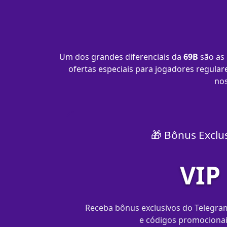
Um dos grandes diferenciais da
69B
são as 
ofertas especiais para jogadores regula
no
🎁 Bônus Exclu
VIP
Receba bônus exclusivos do Telegra
e códigos promocionai