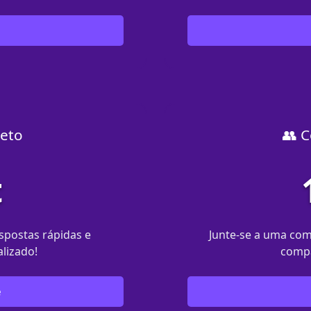
reto
👥 
t
espostas rápidas e
Junte-se a uma com
lizado!
compa
e