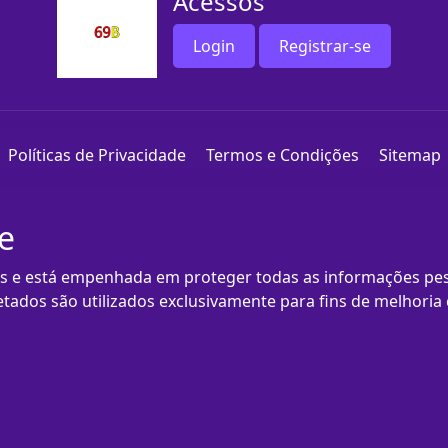
Acessos
Login
Registrar-se
Políticas de Privacidade
Termos e Condições
Sitemap
de
ios e está empenhada em proteger todas as informações pe
tados são utilizados exclusivamente para fins de melhoria