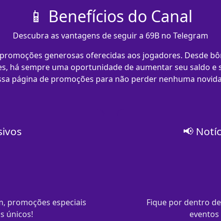
📱 Benefícios do Canal
Descubra as vantagens de seguir a 69B no Telegram
promoções generosas oferecidas aos jogadores. Desde bôn
res, há sempre uma oportunidade de aumentar seu saldo e 
ssa página de promoções para não perder nenhuma novida
sivos
📢 Notí
m, promoções especiais
Fique por dentro d
s únicos!
eventos