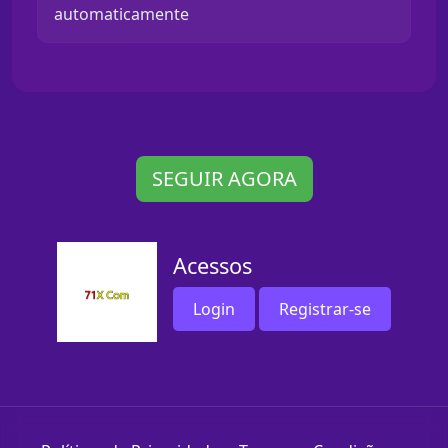
automaticamente
SEGUIR AGORA
Acessos
Login
Registrar-se