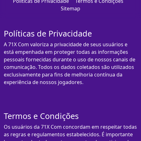
Políticas de Privacidade
Termos e Condições
Sitemap
Políticas de Privacidade
A 71X Com valoriza a privacidade de seus usuários e
está empenhada em proteger todas as informações
pessoais fornecidas durante o uso de nossos canais de
comunicação. Todos os dados coletados são utilizados
exclusivamente para fins de melhoria contínua da
experiência de nossos jogadores.
Termos e Condições
Os usuários da 71X Com concordam em respeitar todas
as regras e regulamentos estabelecidos. É importante