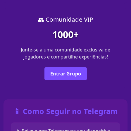
👥 Comunidade VIP
1000+
Junte-se a uma comunidade exclusiva de
jogadores e compartilhe experiências!
Entrar Grupo
📱 Como Seguir no Telegram