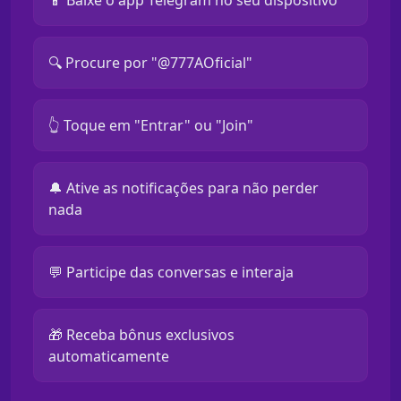
📱 Baixe o app Telegram no seu dispositivo
🔍 Procure por "@777AOficial"
👆 Toque em "Entrar" ou "Join"
🔔 Ative as notificações para não perder
nada
💬 Participe das conversas e interaja
🎁 Receba bônus exclusivos
automaticamente