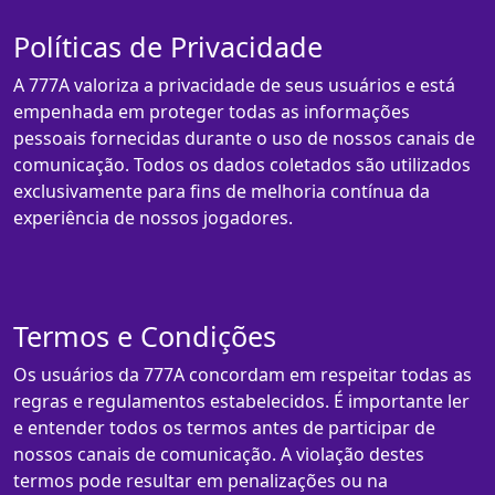
Políticas de Privacidade
A 777A valoriza a privacidade de seus usuários e está
empenhada em proteger todas as informações
pessoais fornecidas durante o uso de nossos canais de
comunicação. Todos os dados coletados são utilizados
exclusivamente para fins de melhoria contínua da
experiência de nossos jogadores.
Termos e Condições
Os usuários da 777A concordam em respeitar todas as
regras e regulamentos estabelecidos. É importante ler
e entender todos os termos antes de participar de
nossos canais de comunicação. A violação destes
termos pode resultar em penalizações ou na