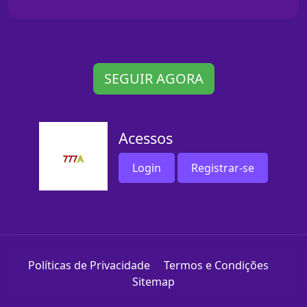
SEGUIR AGORA
Acessos
Login
Registrar-se
Políticas de Privacidade
Termos e Condições
Sitemap