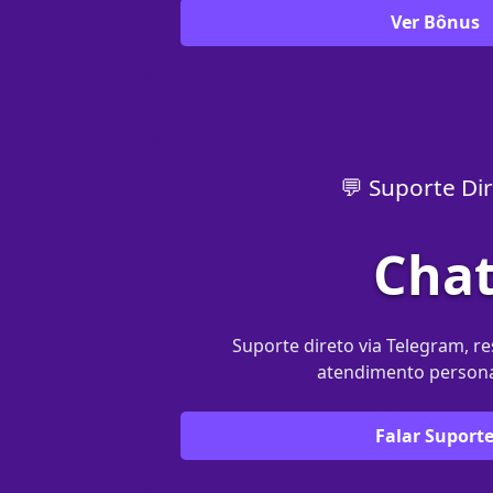
Ver Bônus
💬 Suporte Di
Cha
Suporte direto via Telegram, r
atendimento persona
Falar Suport