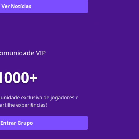
Ver Notícias
Comunidade VIP
1000+
unidade exclusiva de jogadores e
rtilhe experiências!
Entrar Grupo