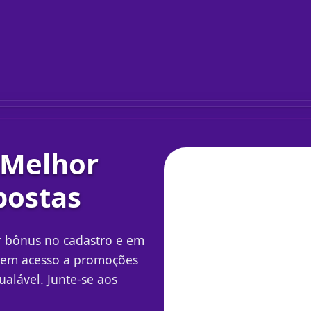
 Melhor
postas
r bônus no cadastro e em
 tem acesso a promoções
ualável. Junte-se aos