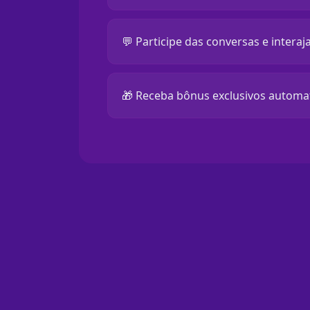
💬 Participe das conversas e interaj
🎁 Receba bônus exclusivos autom