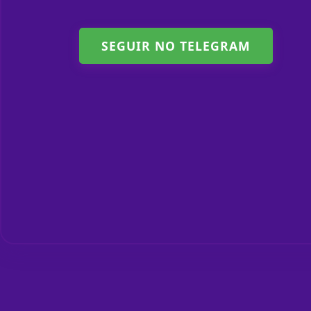
SEGUIR NO TELEGRAM