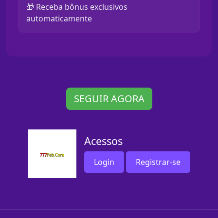
🎁 Receba bônus exclusivos
automaticamente
SEGUIR AGORA
Acessos
Login
Registrar-se