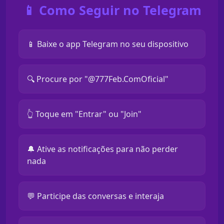
📱 Como Seguir no Telegram
📱 Baixe o app Telegram no seu dispositivo
🔍 Procure por "@777Feb.ComOficial"
👆 Toque em "Entrar" ou "Join"
🔔 Ative as notificações para não perder
nada
💬 Participe das conversas e interaja