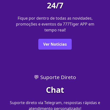
24/7
Fique por dentro de todas as novidades,
promoções e eventos da 777Tiger APP em
tempo real!
Ver Notícias
💬 Suporte Direto
Chat
Suporte direto via Telegram, respostas rápidas e
atendimento personalizado!