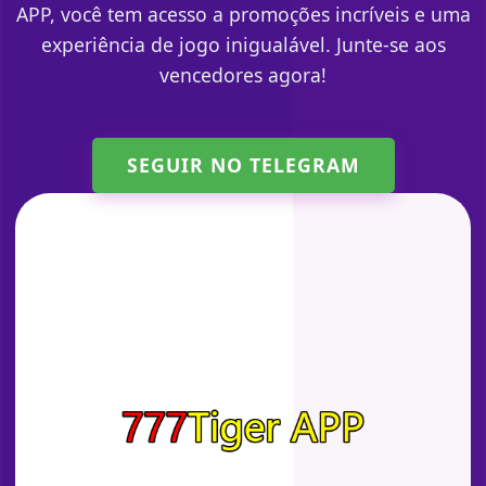
APP, você tem acesso a promoções incríveis e uma
experiência de jogo inigualável. Junte-se aos
vencedores agora!
SEGUIR NO TELEGRAM