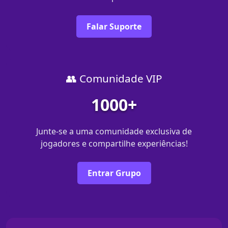
Falar Suporte
👥 Comunidade VIP
1000+
Junte-se a uma comunidade exclusiva de
jogadores e compartilhe experiências!
Entrar Grupo