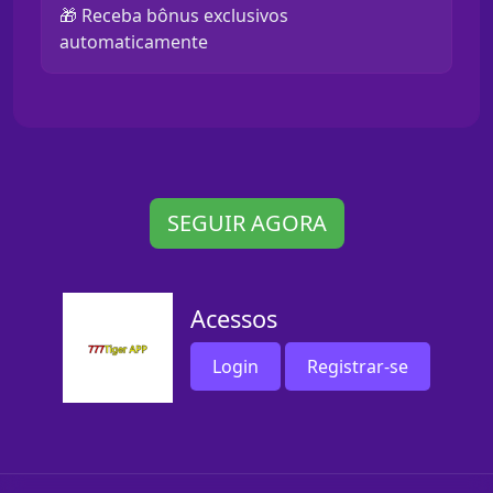
🎁 Receba bônus exclusivos
automaticamente
SEGUIR AGORA
Acessos
Login
Registrar-se