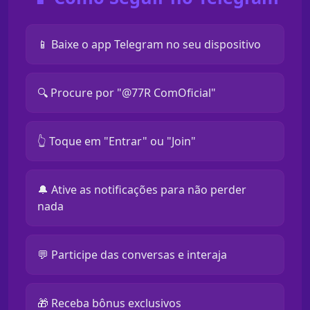
📱 Baixe o app Telegram no seu dispositivo
🔍 Procure por "@77R ComOficial"
👆 Toque em "Entrar" ou "Join"
🔔 Ative as notificações para não perder
nada
💬 Participe das conversas e interaja
🎁 Receba bônus exclusivos