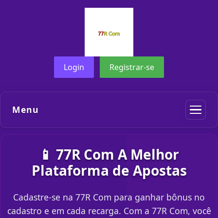
Login
Registrar-se
Menu
📱 77R Com A Melhor
Plataforma de Apostas
Cadastre-se na 77R Com para ganhar bônus no
cadastro e em cada recarga. Com a 77R Com, você