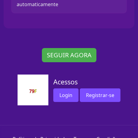
automaticamente
SEGUIR AGORA
Acessos
Login
Registrar-se