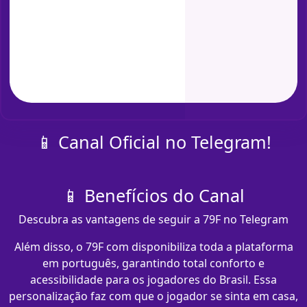
📱 Canal Oficial no Telegram!
📱 Benefícios do Canal
Descubra as vantagens de seguir a 79F no Telegram
Além disso, o 79F com​ disponibiliza toda a plataforma
em português, garantindo total conforto e
acessibilidade para os jogadores do Brasil. Essa
personalização faz com que o jogador se sinta em casa,