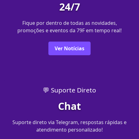
24/7
Fique por dentro de todas as novidades,
promoções e eventos da 79F em tempo real!
Ver Notícias
💬 Suporte Direto
Chat
Suporte direto via Telegram, respostas rápidas e
atendimento personalizado!