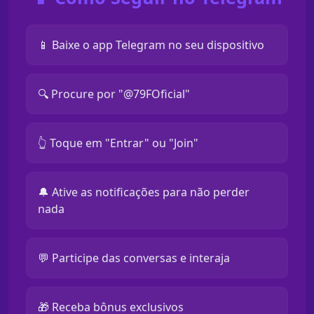
📱 Baixe o app Telegram no seu dispositivo
🔍 Procure por "@79FOficial"
👆 Toque em "Entrar" ou "Join"
🔔 Ative as notificações para não perder
nada
💬 Participe das conversas e interaja
🎁 Receba bônus exclusivos