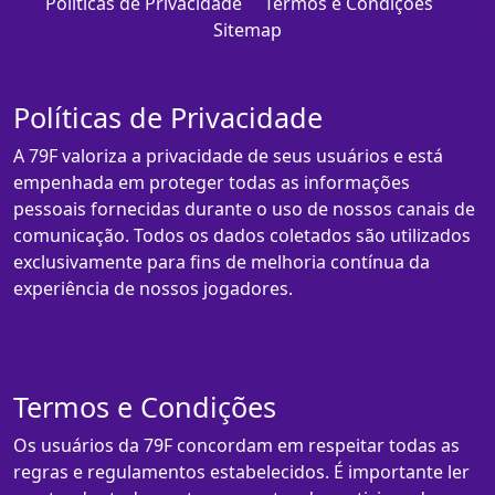
Políticas de Privacidade
Termos e Condições
Sitemap
Políticas de Privacidade
A 79F valoriza a privacidade de seus usuários e está
empenhada em proteger todas as informações
pessoais fornecidas durante o uso de nossos canais de
comunicação. Todos os dados coletados são utilizados
exclusivamente para fins de melhoria contínua da
experiência de nossos jogadores.
Termos e Condições
Os usuários da 79F concordam em respeitar todas as
regras e regulamentos estabelecidos. É importante ler