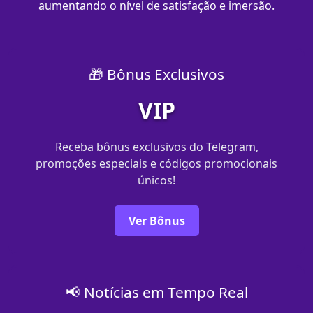
aumentando o nível de satisfação e imersão.
🎁 Bônus Exclusivos
VIP
Receba bônus exclusivos do Telegram,
promoções especiais e códigos promocionais
únicos!
Ver Bônus
📢 Notícias em Tempo Real