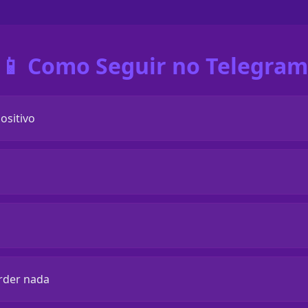
📱 Como Seguir no Telegram
ositivo
"
erder nada