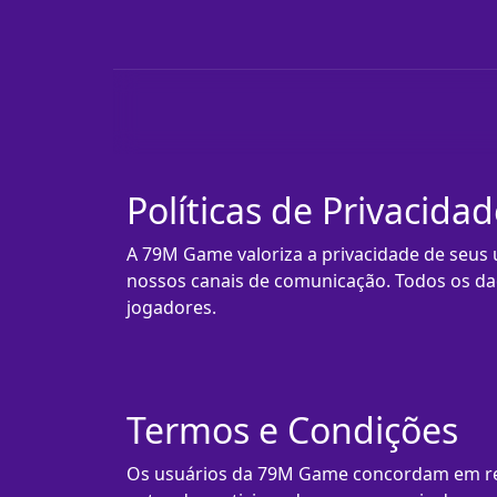
Políticas de Privacida
A 79M Game valoriza a privacidade de seus
nossos canais de comunicação. Todos os dad
jogadores.
Termos e Condições
Os usuários da 79M Game concordam em resp