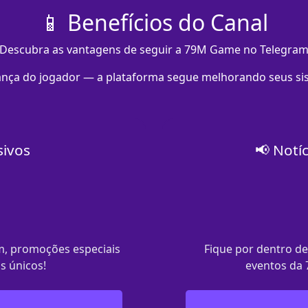
📱 Benefícios do Canal
Descubra as vantagens de seguir a 79M Game no Telegra
nça do jogador — a plataforma segue melhorando seus sist
sivos
📢 Notí
m, promoções especiais
Fique por dentro d
s únicos!
eventos da