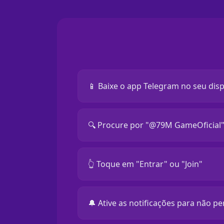
📱 Baixe o app Telegram no seu disp
🔍 Procure por "@79M GameOficial
👆 Toque em "Entrar" ou "Join"
🔔 Ative as notificações para não p