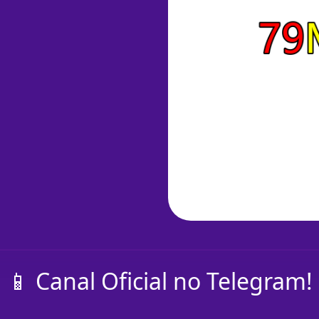
📱 Canal Oficial no Telegram!