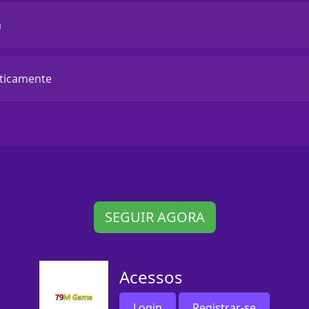
a
aticamente
SEGUIR AGORA
Acessos
Login
Registrar-se