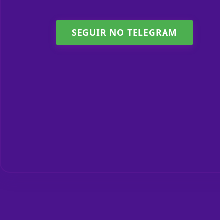
SEGUIR NO TELEGRAM