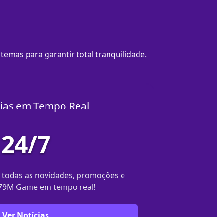
m
emas para garantir total tranquilidade.
cias em Tempo Real
24/7
e todas as novidades, promoções e
 79M Game em tempo real!
Ver Notícias