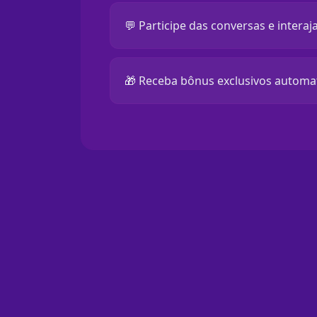
💬 Participe das conversas e interaj
🎁 Receba bônus exclusivos autom