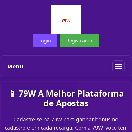
Login
Registrar-se
Menu
📱 79W A Melhor Plataforma
de Apostas
Cadastre-se na 79W para ganhar bônus no
cadastro e em cada recarga. Com a 79W, você tem