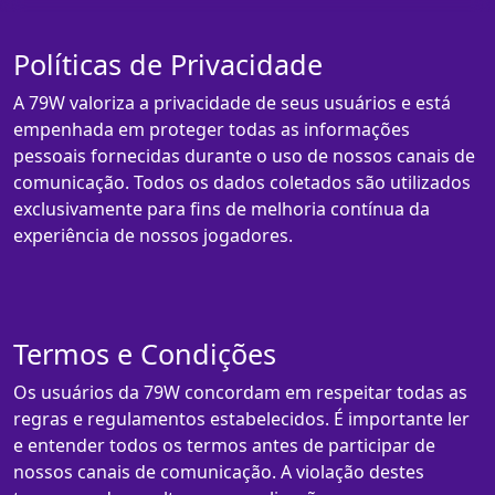
Políticas de Privacidade
A 79W valoriza a privacidade de seus usuários e está
empenhada em proteger todas as informações
pessoais fornecidas durante o uso de nossos canais de
comunicação. Todos os dados coletados são utilizados
exclusivamente para fins de melhoria contínua da
experiência de nossos jogadores.
Termos e Condições
Os usuários da 79W concordam em respeitar todas as
regras e regulamentos estabelecidos. É importante ler
e entender todos os termos antes de participar de
nossos canais de comunicação. A violação destes