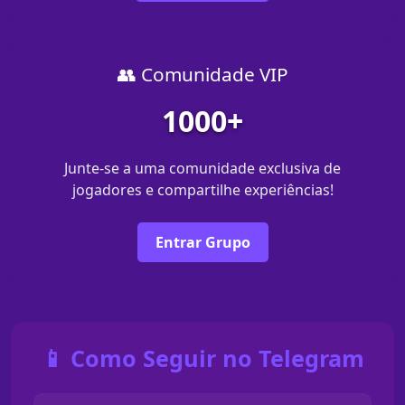
👥 Comunidade VIP
1000+
Junte-se a uma comunidade exclusiva de
jogadores e compartilhe experiências!
Entrar Grupo
📱 Como Seguir no Telegram