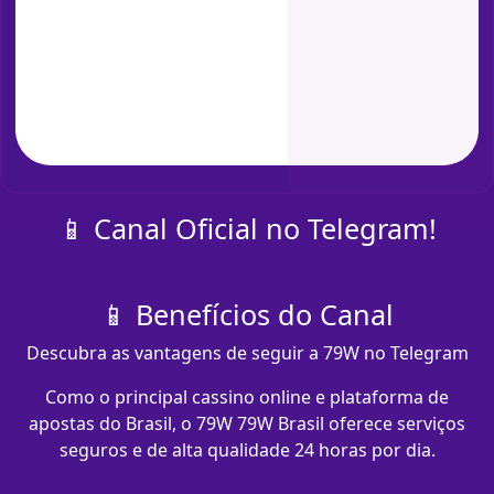
📱 Canal Oficial no Telegram!
📱 Benefícios do Canal
Descubra as vantagens de seguir a 79W no Telegram
Como o principal cassino online e plataforma de
apostas do Brasil, o 79W 79W Brasil oferece serviços
seguros e de alta qualidade 24 horas por dia.