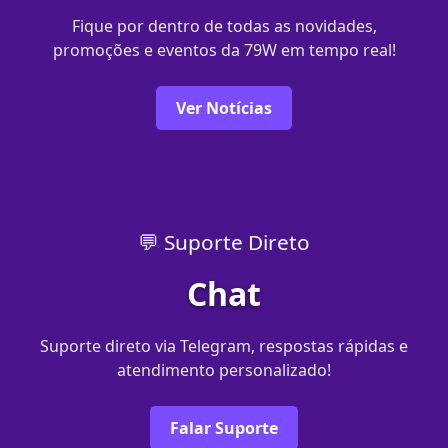
Fique por dentro de todas as novidades,
promoções e eventos da 79W em tempo real!
Ver Notícias
💬 Suporte Direto
Chat
Suporte direto via Telegram, respostas rápidas e
atendimento personalizado!
Falar Suporte