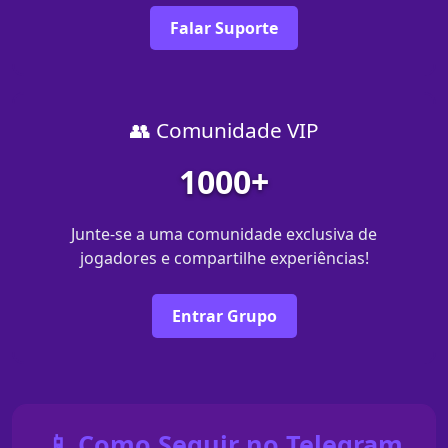
Falar Suporte
👥 Comunidade VIP
1000+
Junte-se a uma comunidade exclusiva de
jogadores e compartilhe experiências!
Entrar Grupo
📱 Como Seguir no Telegram