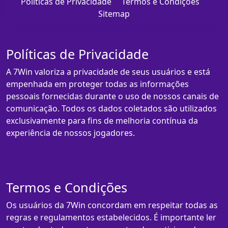
Políticas de Privacidade
Termos e Condições
Sitemap
Políticas de Privacidade
A 7Win valoriza a privacidade de seus usuários e está
empenhada em proteger todas as informações
pessoais fornecidas durante o uso de nossos canais de
comunicação. Todos os dados coletados são utilizados
exclusivamente para fins de melhoria contínua da
experiência de nossos jogadores.
Termos e Condições
Os usuários da 7Win concordam em respeitar todas as
regras e regulamentos estabelecidos. É importante ler