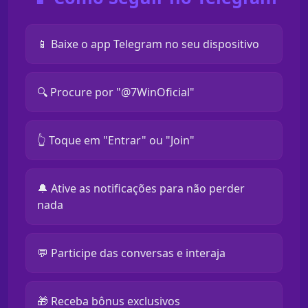
📱 Baixe o app Telegram no seu dispositivo
🔍 Procure por "@7WinOficial"
👆 Toque em "Entrar" ou "Join"
🔔 Ative as notificações para não perder
nada
💬 Participe das conversas e interaja
🎁 Receba bônus exclusivos